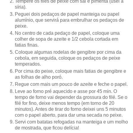
Tempere os filés de peixe com sal e pimenta (usei a
síria).
Peguei dois pedaços de papel manteiga ou papel
alumínio, que servirá para embrulhar os pedaços de
peixe.
No centro de cada pedaço de papel, coloque uma
colher de sopa de azeite e 1/2 cebola cortada em
fatias finas.
Coloque algumas rodelas de gengibre por cima da
cebola, em seguida, coloque os pedaços de peixe
temperados.
Por cima do peixe, coloque mais fatias de gengibre e
as folhas de alho poró.
Regue com mais um pouco de azeite e feche o papel.
Leve ao forno pré aquecido e asse por 45 min. O
tempo de forno vai depender da grossura do filé. Se o
filé for fino, deixe menos tempo (em torno de 20
minutos). Antes de tirar do forno deixei uns 5 minutos
com o papel aberto, para dar uma secada no peixe.
Servi com batatas refogadas na manteiga e um molho
de mostrada, que ficou delícia!