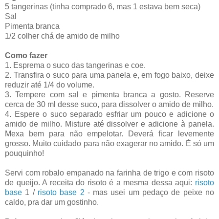
5 tangerinas (tinha comprado 6, mas 1 estava bem seca)
Sal
Pimenta branca
1/2 colher chá de amido de milho
Como fazer
1. Esprema o suco das tangerinas e coe.
2. Transfira o suco para uma panela e, em fogo baixo, deixe
reduzir até 1/4 do volume.
3. Tempere com sal e pimenta branca a gosto. Reserve
cerca de 30 ml desse suco, para dissolver o amido de milho.
4. Espere o suco separado esfriar um pouco e adicione o
amido de milho. Misture até dissolver e adicione à panela.
Mexa bem para não empelotar. Deverá ficar levemente
grosso. Muito cuidado para não exagerar no amido. É só um
pouquinho!
Servi com robalo empanado na farinha de trigo e com risoto
de queijo. A receita do risoto é a mesma dessa aqui:
risoto
base
1 /
risoto base 2
- mas usei um pedaço de peixe no
caldo, pra dar um gostinho.