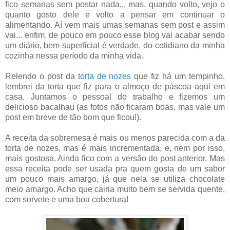
fico semanas sem postar nada... mas, quando volto, vejo o
quanto gosto dele e volto a pensar em continuar o
alimentando. Aí vem mais umas semanas sem post e assim
vai... enfim, de pouco em pouco esse blog vai acabar sendo
um diário, bem superficial é verdade, do cotidiano da minha
cozinha nessa período da minha vida.
Relendo o post da
torta de nozes
que fiz há um tempinho,
lembrei da torta que fiz para o almoço de páscoa aqui em
casa. Juntamos o pessoal do trabalho e fizemos um
delicioso bacalhau (as fotos não ficaram boas, mas vale um
post em breve de tão bom que ficou!).
A receita da sobremesa é mais ou menos parecida com a da
torta de nozes, mas é mais incrementada, e, nem por isso,
mais gostosa. Ainda fico com a versão do post anterior. Mas
essa receita pode ser usada pra quem gosta de um sabor
um pouco mais amargo, já que nela se utiliza chocolate
meio amargo. Acho que cairia muito bem se servida quente,
com sorvete e uma boa cobertura!