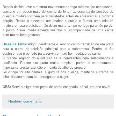
Depois de fria, leve a mistura novamente ao fogo mínimo (se necessário,
adicione um pouco mais de creme de leite), acrescentando porções de
queijo e misturando bem para derretê-los antes de acrescentar a próxima
porção. Repita o processo até acabar o queijo e formar uma mistura
muito cremosa e elástica, não deixe muito tempo no fogo para não perder
o ponto. Sirva imediatamente sozinho ou acompanhado de uma carne
com molho bem gostoso!
Dicas da Talita
: Aligot, geralmente é servido como transição de um prato
para o outro, da refeição principal para a sobremesa. Porém, é tão
gostoso, que é perfeito para servir com um bom pedaço de carne.
O grande segredo do aligot são seus ingredientes bem selecionados e
paciência. Parece um prato muito simples, porém é extremamente
importante prestar atenção em cada detalhe do preparo.
Se o fogo for alto demais, a gordura dos queijos, manteiga e creme de
leite, desacomodam-se, estragando o aligot.
OBS:
Servi o aligot com pernil de porco ensopado, afinal, era ano novo!
Nenhum comentário: