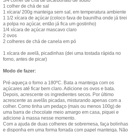
3/4 colher de chá de bicarbonato de sódio
1 colher de chá de sal
1 xícara/ 200g manteiga sem sal, em temperatura ambiente
1 1/2 xícara de açúcar (coloco fava de baunilha onde já tirei
a polpa no açúcar, então já fica um gostinho)
1/4 xícara de açúcar mascavo claro
2 ovos
2 colheres de chá de canela em pó
1 xícara de avelã, picadinhas (dei uma tostada rápida no
forno, antes de picar)
Modo de fazer:
Pré-aqueça o forno a 180ºC. Bata a manteiga com os
açúcares até ficar bem claro. Adicione os ovos e bata.
Depois, acrescente os ingredientes secos. Por último
acrescente as avelãs picadas, misturando apenas com a
colher. Como tinha um pedaço (mais ou menos 100g) de
uma barra de chocolate meio amargo em casa, piquei e
adicione à massa nesse momento.
Com a ajuda de duas colheres de sobremesa, faça bolinhas
e disponha em uma forma forrada com papel manteiga. Não