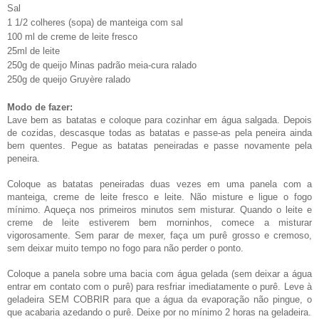
Sal
1 1/2 colheres (sopa) de manteiga com sal
100 ml de creme de leite fresco
25ml de leite
250g de queijo Minas padrão meia-cura ralado
250g de queijo Gruyère ralado
Modo de fazer:
Lave bem as batatas e coloque para cozinhar em água salgada. Depois
de cozidas, descasque todas as batatas e passe-as pela peneira ainda
bem quentes. Pegue as batatas peneiradas e passe novamente pela
peneira.
Coloque as batatas peneiradas duas vezes em uma panela com a
manteiga, creme de leite fresco e leite. Não misture e ligue o fogo
mínimo. Aqueça nos primeiros minutos sem misturar. Quando o leite e
creme de leite estiverem bem morninhos, comece a misturar
vigorosamente. Sem parar de mexer, faça um purê grosso e cremoso,
sem deixar muito tempo no fogo para não perder o ponto.
Coloque a panela sobre uma bacia com água gelada (sem deixar a água
entrar em contato com o purê) para resfriar imediatamente o purê. Leve à
geladeira SEM COBRIR para que a água da evaporação não pingue, o
que acabaria azedando o purê. Deixe por no mínimo 2 horas na geladeira.