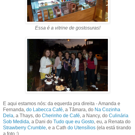
Essa é a vitrine de gostosuras!
E aqui estamos nós: da equerda pra direita - Amanda e
Fernanda,
do Labecca Café,
a Tâmara, do
Na Cozinha
Dela
, a Thays, do
Cherinho de Café
, a Nancy, do
Culinária
Sob Medida,
a Dani do
Tudo que eu Gosto
, eu, a Renata do
Strawberry Crumble,
e a Cath
do Utensílios
(ela está tirando
a foto :)