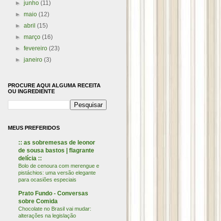
►
junho
(11)
►
maio
(12)
►
abril
(15)
►
março
(16)
►
fevereiro
(23)
►
janeiro
(3)
PROCURE AQUI ALGUMA RECEITA
OU INGREDIENTE
MEUS PREFERIDOS
:: as sobremesas de leonor
de sousa bastos | flagrante
delícia ::
Bolo de cenoura com merengue e
pistáchios: uma versão elegante
para ocasiões especiais
Prato Fundo - Conversas
sobre Comida
Chocolate no Brasil vai mudar:
alterações na legislação