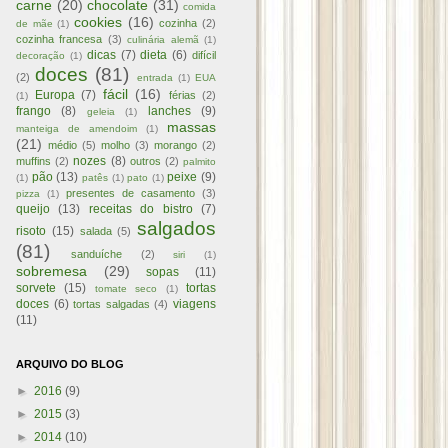
carne
(20)
chocolate
(31)
comida
cookies
(16)
cozinha
(2)
de mãe
(1)
cozinha francesa
(3)
culinária alemã
(1)
dicas
(7)
dieta
(6)
difícil
decoração
(1)
doces
(81)
(2)
entrada
(1)
EUA
fácil
(16)
Europa
(7)
férias
(2)
(1)
frango
(8)
lanches
(9)
geleia
(1)
massas
manteiga de amendoim
(1)
(21)
médio
(5)
molho
(3)
morango
(2)
nozes
(8)
muffins
(2)
outros
(2)
palmito
pão
(13)
peixe
(9)
(1)
patês
(1)
pato
(1)
presentes de casamento
(3)
pizza
(1)
queijo
(13)
receitas do bistro
(7)
salgados
risoto
(15)
salada
(5)
(81)
sanduíche
(2)
siri
(1)
sobremesa
(29)
sopas
(11)
sorvete
(15)
tortas
tomate seco
(1)
doces
(6)
viagens
tortas salgadas
(4)
(11)
ARQUIVO DO BLOG
►
2016
(9)
►
2015
(3)
►
2014
(10)