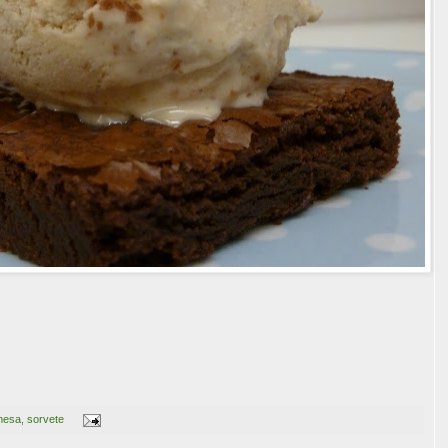
mesa
,
sorvete