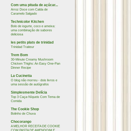
Com uma pitada de açúcar...
Arroz Doce com Calda de
Caramelo Salgado
Technicolor Kitchen
Bolo de iogurte, coco e ameixa:
uma combinação de sabores
deliciosa
les petits plats de trinidad
Trinidad Traiteur
Trem Bom
30-Minute Creamy Mushroom
Chicken Thighs: An Easy One-Pan
Dinner Recipe
La Cucinetta
O blog não morreu - dois livros e
uma sessão de autógrafos
Simplesmente Delícia
Top 3 Caça-Níqueis Com Tema de
Comida
The Cookie Shop
Bolinho de Chuva
Chocorango
A MELHOR RECEITA DE COOKIE
COM PASTA DE AMENDOIM E