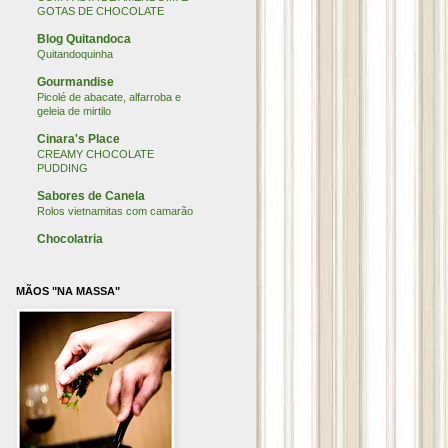
GOTAS DE CHOCOLATE
Blog Quitandoca
Quitandoquinha
Gourmandise
Picolé de abacate, alfarroba e
geleia de mirtilo
Cinara's Place
CREAMY CHOCOLATE
PUDDING
Sabores de Canela
Rolos vietnamitas com camarão
Chocolatria
MÃOS "NA MASSA"