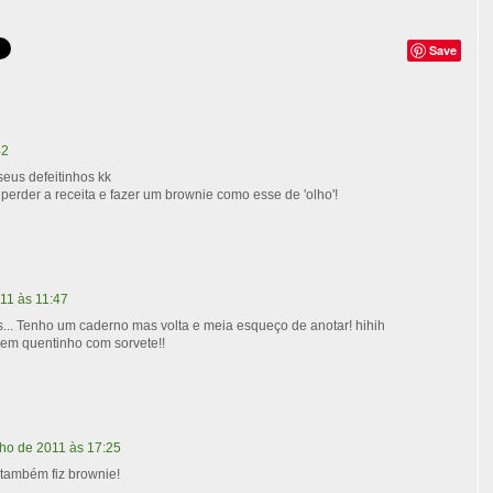
Save
42
us defeitinhos kk
 perder a receita e fazer um brownie como esse de 'olho'!
011 às 11:47
... Tenho um caderno mas volta e meia esqueço de anotar! hihih
em quentinho com sorvete!!
lho de 2011 às 17:25
também fiz brownie!