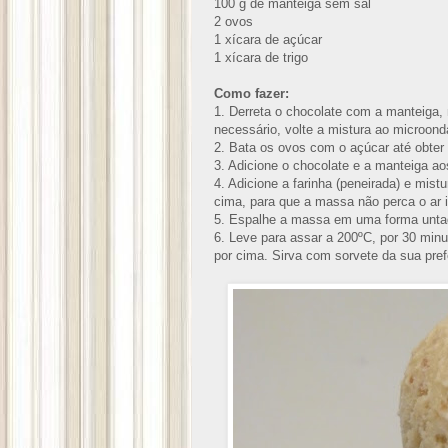
100 g de manteiga sem sal
2 ovos
1 xícara de açúcar
1 xícara de trigo
Como fazer:
1. Derreta o chocolate com a manteiga,
necessário, volte a mistura ao microon
2. Bata os ovos com o açúcar até obter 
3. Adicione o chocolate e a manteiga a
4. Adicione a farinha (peneirada) e mis
cima, para que a massa não perca o ar 
5. Espalhe a massa em uma forma unta
6. Leve para assar a 200ºC, por 30 min
por cima. Sirva com sorvete da sua pre