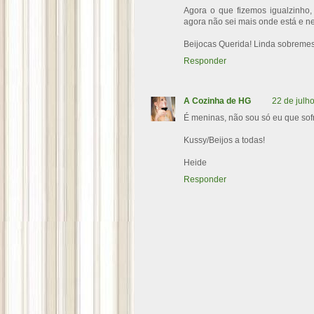
Agora o que fizemos igualzinho,
agora não sei mais onde está e nem
Beijocas Querida! Linda sobreme
Responder
A Cozinha de HG
22 de julh
É meninas, não sou só eu que sof
Kussy/Beijos a todas!
Heide
Responder