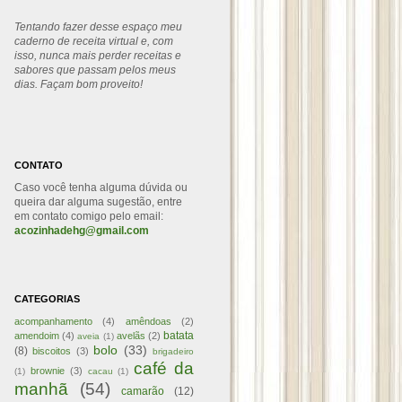
Tentando fazer desse espaço meu
caderno de receita virtual e, com
isso, nunca mais perder receitas e
sabores que passam pelos meus
dias. Façam bom proveito!
CONTATO
Caso você tenha alguma dúvida ou
queira dar alguma sugestão, entre
em contato comigo pelo email:
acozinhadehg@gmail.com
CATEGORIAS
acompanhamento
(4)
amêndoas
(2)
batata
amendoim
(4)
avelãs
(2)
aveia
(1)
bolo
(33)
(8)
biscoitos
(3)
brigadeiro
café da
brownie
(3)
(1)
cacau
(1)
manhã
(54)
camarão
(12)