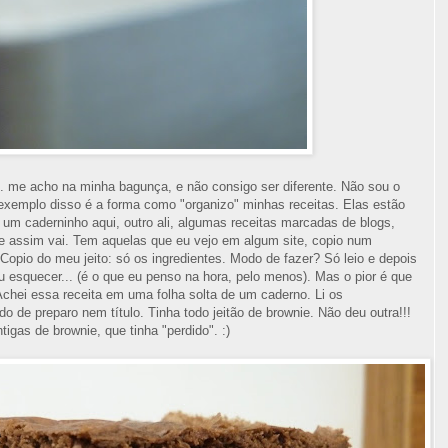
 me acho na minha bagunça, e não consigo ser diferente. Não sou o
xemplo disso é a forma como "organizo" minhas receitas. Elas estão
 um caderninho aqui, outro ali, algumas receitas marcadas de blogs,
 e assim vai. Tem aquelas que eu vejo em algum site, copio num
 Copio do meu jeito: só os ingredientes. Modo de fazer? Só leio e depois
ou esquecer... (é o que eu penso na hora, pelo menos). Mas o pior é que
hei essa receita em uma folha solta de um caderno. Li os
do de preparo nem título. Tinha todo jeitão de brownie. Não deu outra!!!
igas de brownie, que tinha "perdido". :)